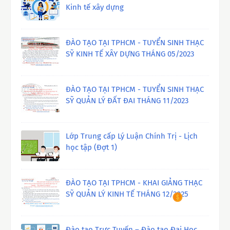
Kinh tế xây dựng
ĐÀO TẠO TẠI TPHCM - TUYỂN SINH THẠC
SỸ KINH TẾ XÂY DỰNG THÁNG 05/2023
ĐÀO TẠO TẠI TPHCM - TUYỂN SINH THẠC
SỸ QUẢN LÝ ĐẤT ĐAI THÁNG 11/2023
Lớp Trung cấp Lý Luận Chính Trị - Lịch
học tập (Đợt 1)
ĐÀO TẠO TẠI TPHCM - KHAI GIẢNG THẠC
SỸ QUẢN LÝ KINH TẾ THÁNG 12/2025
Đào tạo Trực Tuyến – Đào tạo Đại Học