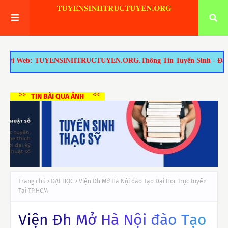
b: TUYENSINHTRUCTUYEN.ORG.Thông Tin Tuyển Sinh - Đào Tạo Tại TP.H
>>
<<
TIN BÀI QUA ẢNH
Trang chủ
ĐẠI HỌC
Viện Đh Mở Hà Nội đào Tạo Đại Học trực tuyến
Tại TP.HCM
Viện Đh Mở Hà Nội đào Tạo