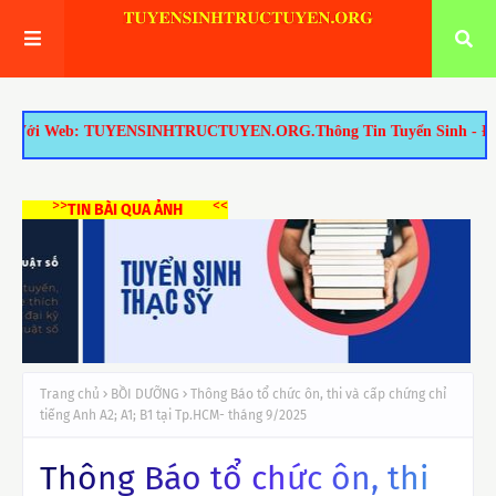
b: TUYENSINHTRUCTUYEN.ORG.Thông Tin Tuyển Sinh - Đào Tạo Tại TP.H
>>
<<
TIN BÀI QUA ẢNH
Trang chủ
BỒI DƯỠNG
Thông Báo tổ chức ôn, thi và cấp chứng chỉ
tiếng Anh A2; A1; B1 tại Tp.HCM- tháng 9/2025
Thông Báo tổ chức ôn, thi