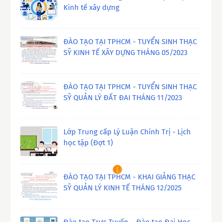
Kinh tế xây dựng
ĐÀO TẠO TẠI TPHCM - TUYỂN SINH THẠC
SỸ KINH TẾ XÂY DỰNG THÁNG 05/2023
ĐÀO TẠO TẠI TPHCM - TUYỂN SINH THẠC
SỸ QUẢN LÝ ĐẤT ĐAI THÁNG 11/2023
Lớp Trung cấp Lý Luận Chính Trị - Lịch
học tập (Đợt 1)
ĐÀO TẠO TẠI TPHCM - KHAI GIẢNG THẠC
SỸ QUẢN LÝ KINH TẾ THÁNG 12/2025
Đào tạo Trực Tuyến – Đào tạo Đại Học