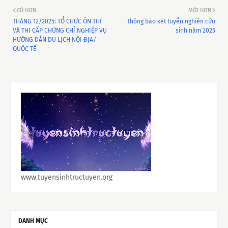
CŨ HƠN
MỚI HƠN
THÁNG 12/2025: TỔ CHỨC ÔN THI
Thông báo xét tuyển nghiên cứu
VÀ THI CẤP CHỨNG CHỈ NGHIỆP VỤ
sinh năm 2025
HƯỚNG DẪN DU LỊCH NỘI ĐỊA/
QUỐC TẾ
www.tuyensinhtructuyen.org
DANH MỤC