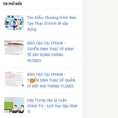
TIN PHỔ BIẾN
Tìm hiểu: Chương trình Đào
Tạo Thạc Sĩ Kinh tế xây
dựng
ĐÀO TẠO TẠI TPHCM -
TUYỂN SINH THẠC SỸ KINH
TẾ XÂY DỰNG THÁNG
05/2023
ĐÀO TẠO TẠI TPHCM -
TUYỂN SINH THẠC SỸ QUẢN
LÝ ĐẤT ĐAI THÁNG 11/2023
Lớp Trung cấp Lý Luận
Chính Trị - Lịch học tập (Đợt
1)