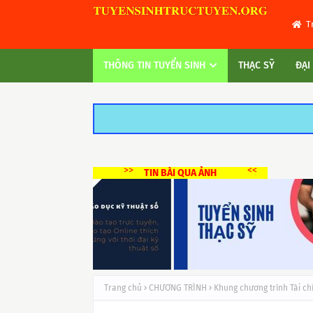
T
THÔNG TIN TUYỂN SINH
THẠC SỸ
ĐẠI
>>
<<
TIN BÀI QUA ẢNH
Trang chủ
CHƯƠNG TRÌNH
Khung chương trình Tài ch