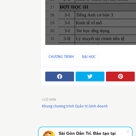
CHƯƠNG TRÌNH
ĐẠI HỌC
CŨ HƠN
Khung chương trình Quản trị kinh doanh
Sài Gòn Dân Trí. Đào tạo tại