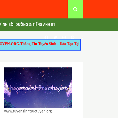
ÌNH BỒI DƯỠNG & TIẾNG ANH B1
yển Sinh - Đào Tạo Tại TP.HCM: 1/ Tuyển Sinh Thạc Sĩ: - Ngành: Th
www.tuyensinhtructuyen.org