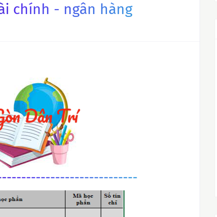
ài chính - ngân hàng
-----------------------------