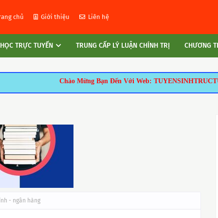
rang chủ
Giới thiệu
Liên hệ
 HỌC TRỰC TUYẾN
TRUNG CẤP LÝ LUẬN CHÍNH TRỊ
CHƯƠNG TR
Chào Mừng Bạn Đến Với Web: TUYENSINHTRUCTUYEN.ORG.Thông Tin Tu
ính - ngân hàng