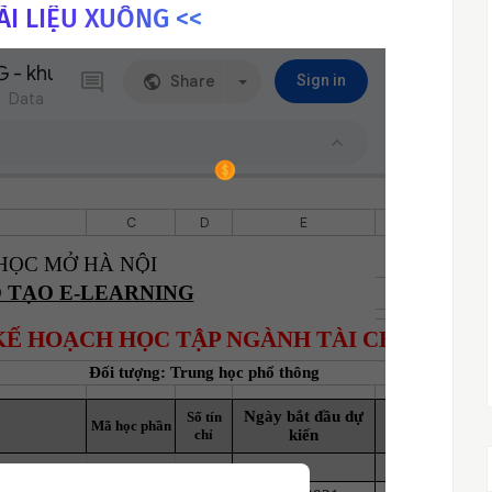
TÀI LIỆU XUỐNG <<