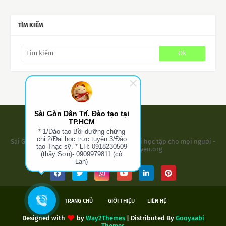
TÌM KIẾM
Sài Gòn Dân Trí. Đào tạo tại
TP.HCM
* 1/Đào tạo Bồi dưỡng chứng
chỉ 2/Đại học trực tuyến 3/Đào
Sài Gòn Dân Trí - Đào Tạo Tại TPHCM- Cơ hội học tập cho mọi người -
tạo Thạc sỹ. * LH: 0918230509
Website: tuyensinhtructuyen.org
(thầy Sơn)- 0909979811 (cô
Lan)
TRANG CHỦ
GIỚI THIỆU
LIÊN HỆ
Designed with
by
Way2Themes
| Distributed By
Gooyaabi
Themes