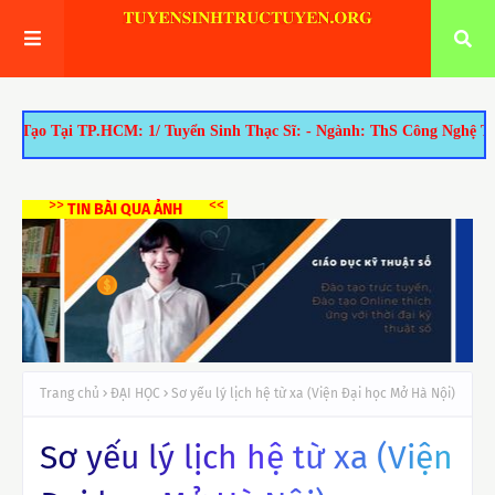
M: 1/ Tuyển Sinh Thạc Sĩ: - Ngành: ThS Công Nghệ Thông Tin, ThS Q
>>
<<
TIN BÀI QUA ẢNH
Trang chủ
ĐẠI HỌC
Sơ yếu lý lịch hệ từ xa (Viện Đại học Mở Hà Nội)
Sơ yếu lý lịch hệ từ xa (Viện